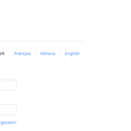
sch
Français
Italiano
English
rgessen?