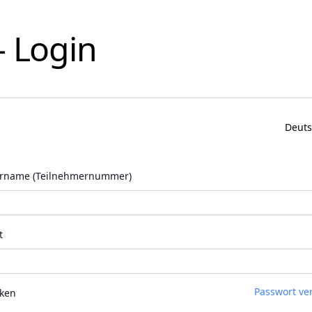
 Login
Deut
rname (Teilnehmernummer)
t
Passwort ve
ken