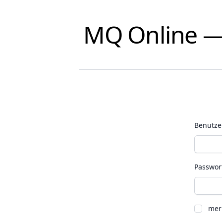
MQ Online —
Benutze
Passwor
mer